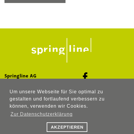
Springline AG
Pumpwerkstrasse 41
Newsletter
Um unsere Webseite für Sie optimal zu
8105 Regensdorf
gestalten und fortlaufend verbessern zu
T 044 368 30 30
Downloadcenter
können, verwenden wir Cookies.
F 044 368 30 33
Zur Datenschutzerklärung
Impressum
info@springline.ch
Datenschutz
AKZEPTIEREN