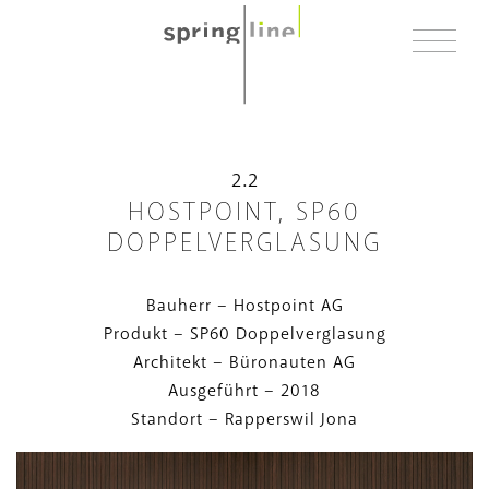
TRENNWANDSYSTEME
2.2
RAUM IN RAUM SYSTEME
HOSTPOINT, SP60
DOPPELVERGLASUNG
REFERENZEN
Bauherr – Hostpoint AG
ÜBER UNS
Produkt – SP60 Doppelverglasung
Architekt – Büronauten AG
KONTAKT
Ausgeführt – 2018
Standort – Rapperswil Jona