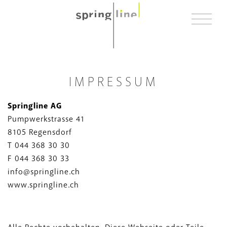
TRENNWANDSYSTEME
IMPRESSUM
RAUM IN RAUM SYSTEME
Springline AG
Pumpwerkstrasse 41
REFERENZEN
8105 Regensdorf
T 044 368 30 30
ÜBER UNS
F 044 368 30 33
info@springline.ch
KONTAKT
www.springline.ch